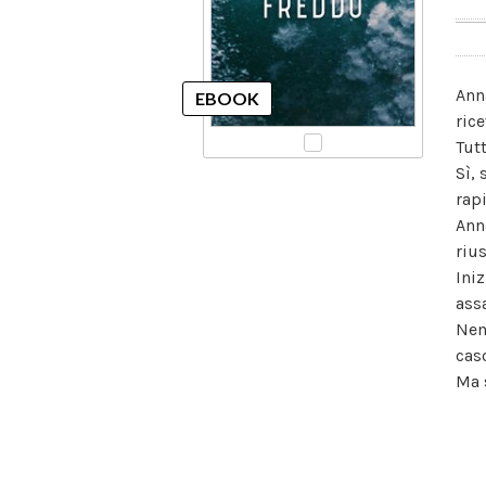
Ann
ric
Tut
Sì,
rap
Ann
rius
Ini
ass
Nem
cas
Ma s