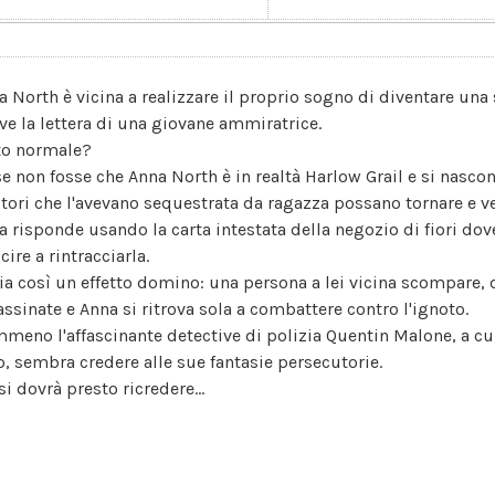
a North è vicina a realizzare il proprio sogno di diventare una
eve la lettera di una giovane ammiratrice.
to normale?
 se non fosse che Anna North è in realtà Harlow Grail e si nascon
itori che l'avevano sequestrata da ragazza possano tornare e ve
a risponde usando la carta intestata della negozio di fiori dov
cire a rintracciarla.
zia così un effetto domino: una persona a lei vicina scompare
assinate e Anna si ritrova sola a combattere contro l'ignoto.
meno l'affascinante detective di polizia Quentin Malone, a cui 
o, sembra credere alle sue fantasie persecutorie.
i dovrà presto ricredere...