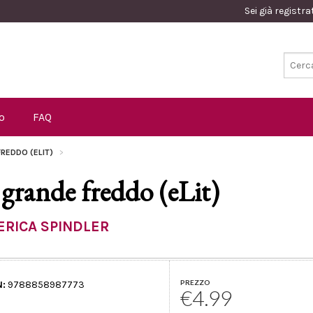
Sei già registr
o
FAQ
FREDDO (ELIT)
l grande freddo (eLit)
ERICA SPINDLER
PREZZO
N:
9788858987773
€4.99