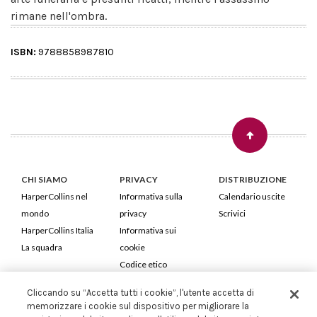
rimane nell'ombra.
ISBN:
9788858987810
CHI SIAMO
PRIVACY
DISTRIBUZIONE
HarperCollins nel
Informativa sulla
Calendario uscite
mondo
privacy
Scrivici
HarperCollins Italia
Informativa sui
La squadra
cookie
Codice etico
Cliccando su “Accetta tutti i cookie”, l'utente accetta di
HarperCollins Italia S.p.A. Viale Monte Nero, 84 - 20135 Milano
memorizzare i cookie sul dispositivo per migliorare la
Cod. Fiscale e P.IVA 05946780151 - Capitale Sociale 258.250 €