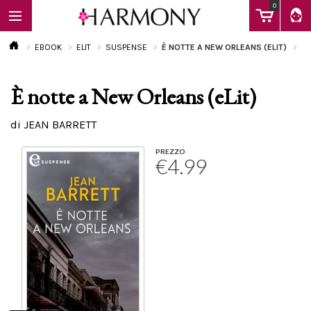
0
EBOOK
ELIT
SUSPENSE
È NOTTE A NEW ORLEANS (ELIT)
È notte a New Orleans (eLit)
EBOOK
di JEAN BARRETT
LIBRI
PREZZO
€4.99
Calendario
FAQ