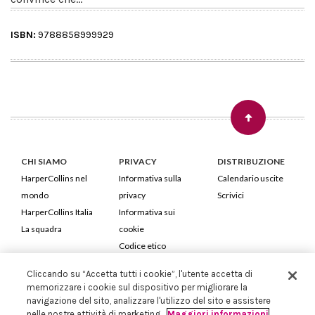
ISBN:
9788858999929
CHI SIAMO
PRIVACY
DISTRIBUZIONE
HarperCollins nel
Informativa sulla
Calendario uscite
mondo
privacy
Scrivici
HarperCollins Italia
Informativa sui
La squadra
cookie
Codice etico
Cliccando su “Accetta tutti i cookie”, l'utente accetta di
HarperCollins Italia S.p.A. Viale Monte Nero, 84 - 20135 Milano
memorizzare i cookie sul dispositivo per migliorare la
Cod. Fiscale e P.IVA 05946780151 - Capitale Sociale 258.250 €
navigazione del sito, analizzare l'utilizzo del sito e assistere
Iscritta in Milano al Registro delle imprese nr.198004 e REA nr.1051898
nelle nostre attività di marketing.
Maggiori informazioni