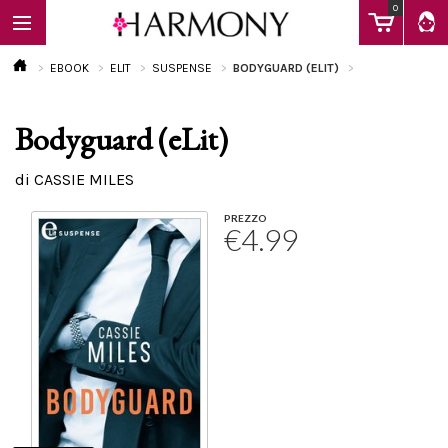
0
EBOOK
ELIT
SUSPENSE
BODYGUARD (ELIT)
Bodyguard (eLit)
EBOOK
di CASSIE MILES
LIBRI
PREZZO
€4.99
Calendario
FAQ