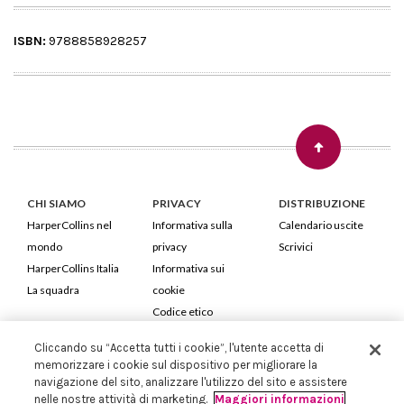
ISBN:
9788858928257
CHI SIAMO
PRIVACY
DISTRIBUZIONE
HarperCollins nel
Informativa sulla
Calendario uscite
mondo
privacy
Scrivici
HarperCollins Italia
Informativa sui
La squadra
cookie
Codice etico
Cliccando su “Accetta tutti i cookie”, l'utente accetta di
HarperCollins Italia S.p.A. Viale Monte Nero, 84 - 20135 Milano
memorizzare i cookie sul dispositivo per migliorare la
Cod. Fiscale e P.IVA 05946780151 - Capitale Sociale 258.250 €
navigazione del sito, analizzare l'utilizzo del sito e assistere
Iscritta in Milano al Registro delle imprese nr.198004 e REA nr.1051898
nelle nostre attività di marketing.
Maggiori informazioni