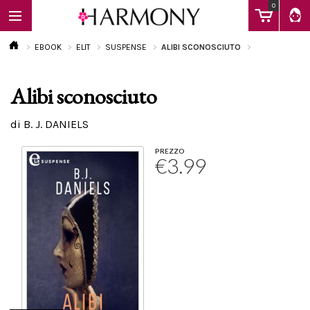
0
EBOOK
ELIT
SUSPENSE
ALIBI SCONOSCIUTO
Alibi sconosciuto
EBOOK
di B. J. DANIELS
LIBRI
PREZZO
€3.99
Calendario
FAQ