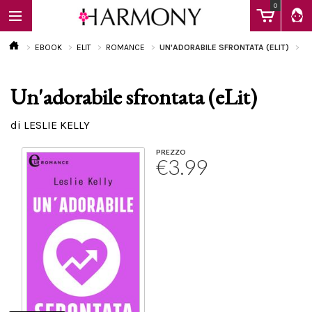
0
EBOOK
ELIT
ROMANCE
UN'ADORABILE SFRONTATA (ELIT)
Un'adorabile sfrontata (eLit)
EBOOK
di LESLIE KELLY
LIBRI
PREZZO
€3.99
Calendario
FAQ