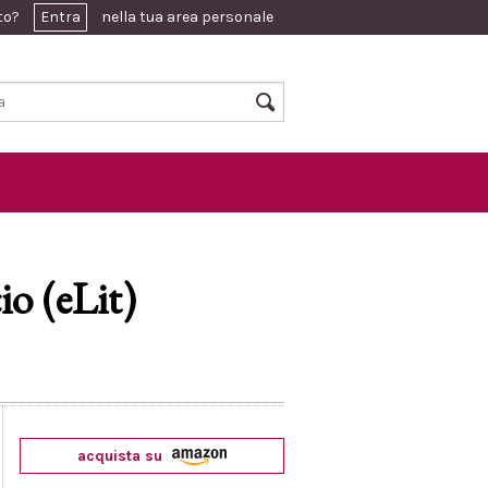
ato?
Entra
nella tua area personale
io (eLit)
acquista su