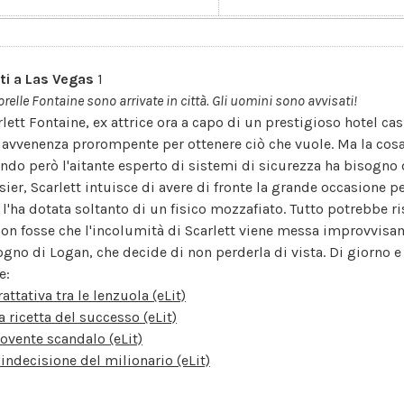
ti a Las Vegas
1
orelle Fontaine sono arrivate in città. Gli uomini sono avvisati!
rlett Fontaine, ex attrice ora a capo di un prestigioso hotel cas
 avvenenza prorompente per ottenere ciò che vuole. Ma la cos
ndo però l'aitante esperto di sistemi di sicurezza ha bisogno d
sier, Scarlett intuisce di avere di fronte la grande occasione
 l'ha dotata soltanto di un fisico mozzafiato. Tutto potrebbe r
non fosse che l'incolumità di Scarlett viene messa improvvisame
ogno di Logan, che decide di non perderla di vista. Di giorno e d
e:
rattativa tra le lenzuola (eLit)
a ricetta del successo (eLit)
ovente scandalo (eLit)
'indecisione del milionario (eLit)