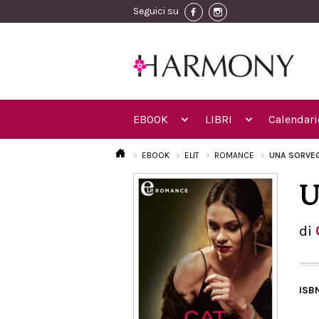
Seguici su
EBOOK
LIBRI
Calendari
EBOOK
ELIT
ROMANCE
UNA SORVEG
U
di
ISB