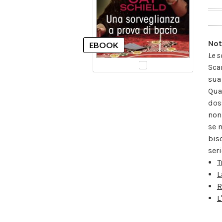
Not
Le s
Sca
sua
Qua
dos
non
se 
bis
seri
T
L
R
L