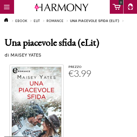
0
EBOOK
ELIT
ROMANCE
UNA PIACEVOLE SFIDA (ELIT)
Una piacevole sfida (eLit)
EBOOK
di MAISEY YATES
LIBRI
PREZZO
€3.99
Calendario
FAQ