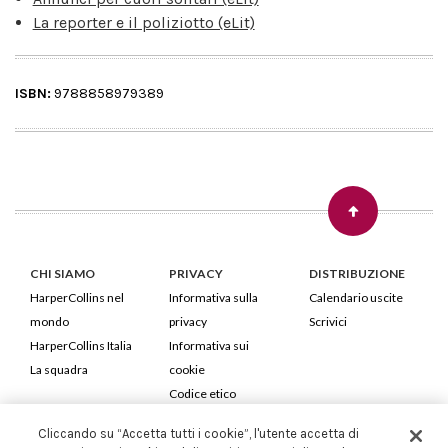
La reporter e il poliziotto (eLit)
ISBN:
9788858979389
CHI SIAMO
PRIVACY
DISTRIBUZIONE
HarperCollins nel
Informativa sulla
Calendario uscite
mondo
privacy
Scrivici
HarperCollins Italia
Informativa sui
La squadra
cookie
Codice etico
Cliccando su “Accetta tutti i cookie”, l'utente accetta di
HarperCollins Italia S.p.A. Viale Monte Nero, 84 - 20135 Milano