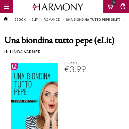
0
EBOOK
ELIT
ROMANCE
UNA BIONDINA TUTTO PEPE (ELIT)
Una biondina tutto pepe (eLit)
EBOOK
di LINDA VARNER
LIBRI
PREZZO
€3.99
Calendario
FAQ