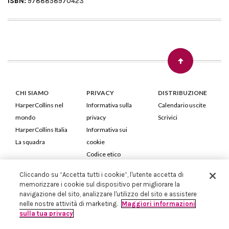
ISBN:
9788858970423
CHI SIAMO
PRIVACY
DISTRIBUZIONE
HarperCollins nel
Informativa sulla
Calendario uscite
mondo
privacy
Scrivici
HarperCollins Italia
Informativa sui
La squadra
cookie
Codice etico
Cliccando su “Accetta tutti i cookie”, l'utente accetta di
HarperCollins Italia S.p.A. Viale Monte Nero, 84 - 20135 Milano
memorizzare i cookie sul dispositivo per migliorare la
Cod. Fiscale e P.IVA 05946780151 - Capitale Sociale 258.250 €
navigazione del sito, analizzare l'utilizzo del sito e assistere
Iscritta in Milano al Registro delle imprese nr.198004 e REA nr.1051898
nelle nostre attività di marketing.
Maggiori informazioni
sulla tua privacy