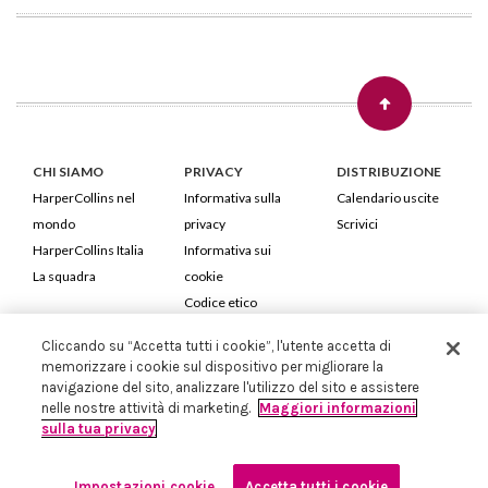
CHI SIAMO
PRIVACY
DISTRIBUZIONE
HarperCollins nel
Informativa sulla
Calendario uscite
mondo
privacy
Scrivici
HarperCollins Italia
Informativa sui
La squadra
cookie
Codice etico
Cliccando su “Accetta tutti i cookie”, l'utente accetta di
HarperCollins Italia S.p.A. Viale Monte Nero, 84 - 20135 Milano
memorizzare i cookie sul dispositivo per migliorare la
Cod. Fiscale e P.IVA 05946780151 - Capitale Sociale 258.250 €
navigazione del sito, analizzare l'utilizzo del sito e assistere
Iscritta in Milano al Registro delle imprese nr.198004 e REA nr.1051898
nelle nostre attività di marketing.
Maggiori informazioni
sulla tua privacy
Impostazioni cookie
Accetta tutti i cookie