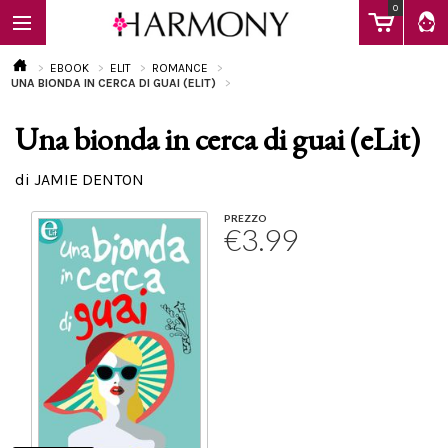
0
EBOOK
ELIT
ROMANCE
UNA BIONDA IN CERCA DI GUAI (ELIT)
Una bionda in cerca di guai (eLit)
EBOOK
di JAMIE DENTON
LIBRI
PREZZO
€3.99
Calendario
FAQ