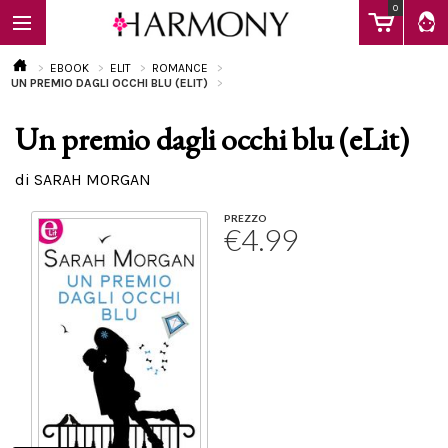
0
EBOOK
ELIT
ROMANCE
UN PREMIO DAGLI OCCHI BLU (ELIT)
Un premio dagli occhi blu (eLit)
EBOOK
di SARAH MORGAN
LIBRI
PREZZO
€4.99
Calendario
FAQ