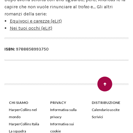
capire che non vuole rinunciare al
trofeo
e... Gli altri
romanzi della serie:
Equivoci e carezze (eLit)
Nei tuoi occhi (eLit)
ISBN:
9788858993750
CHI SIAMO
PRIVACY
DISTRIBUZIONE
HarperCollins nel
Informativa sulla
Calendario uscite
mondo
privacy
Scrivici
HarperCollins Italia
Informativa sui
La squadra
cookie