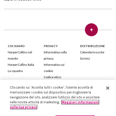
CHI SIAMO
PRIVACY
DISTRIBUZIONE
HarperCollins nel
Informativa sulla
Calendario uscite
mondo
privacy
Scrivici
HarperCollins Italia
Informativa sui
La squadra
cookie
Codice etico
Cliccando su “Accetta tutti i cookie”, l'utente accetta di
HarperCollins Italia S.p.A. Viale Monte Nero, 84 - 20135 Milano
memorizzare i cookie sul dispositivo per migliorare la
Cod. Fiscale e P.IVA 05946780151 - Capitale Sociale 258.250 €
navigazione del sito, analizzare l'utilizzo del sito e assistere
Iscritta in Milano al Registro delle imprese nr.198004 e REA nr.1051898
nelle nostre attività di marketing.
Maggiori informazioni
sulla tua privacy