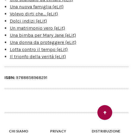
Una nuova famiglia (eLit)
Volevo dirti che... (eLit)
Dolci indizi (eLit)
Un matrimonio vero (eLit)
Una bimba per Mary Jane (eLit)
Una donna da proteggere (eLit)
Lotta contro il tempo (eLit)
Il trionfo della verità (eLit)
ISBN:
9788858968291
CHI SIAMO
PRIVACY
DISTRIBUZIONE