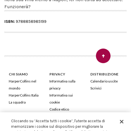
Funzionerà?
ISBN:
9788858985199
CHI SIAMO
PRIVACY
DISTRIBUZIONE
HarperCollins nel
Informativa sulla
Calendario uscite
mondo
privacy
Scrivici
HarperCollins Italia
Informativa sui
La squadra
cookie
Codice etico
Cliccando su “Accetta tutti i cookie”, l'utente accetta di
HarperCollins Italia S.p.A. Viale Monte Nero, 84 - 20135 Milano
memorizzare i cookie sul dispositivo per migliorare la
Cod. Fiscale e P.IVA 05946780151 - Capitale Sociale 258.250 €