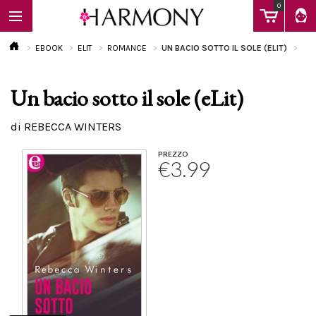
0
EBOOK
ELIT
ROMANCE
UN BACIO SOTTO IL SOLE (ELIT)
Un bacio sotto il sole (eLit)
EBOOK
di REBECCA WINTERS
LIBRI
PREZZO
€3.99
Calendario
FAQ