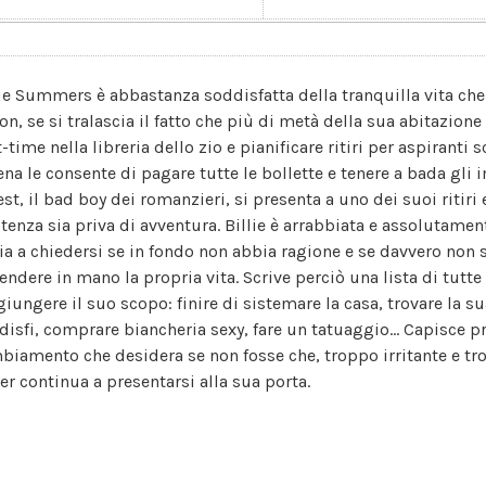
lie Summers è abbastanza soddisfatta della tranquilla vita che 
on, se si tralascia il fatto che più di metà della sua abitazion
-time nella libreria dello zio e pianificare ritiri per aspiranti
ena le consente di pagare tutte le bollette e tenere a bada gli 
st, il bad boy dei romanzieri, si presenta a uno dei suoi ritiri 
stenza sia priva di avventura. Billie è arrabbiata e assolutame
zia a chiedersi se in fondo non abbia ragione e se davvero non 
endere in mano la propria vita. Scrive perciò una lista di tutte
giungere il suo scopo: finire di sistemare la casa, trovare la su
disfi, comprare biancheria sexy, fare un tatuaggio... Capisce pre
biamento che desidera se non fosse che, troppo irritante e tro
ver continua a presentarsi alla sua porta.