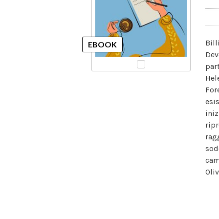
Bil
Dev
part
Hel
Fore
esi
ini
ripr
rag
sod
cam
Oli