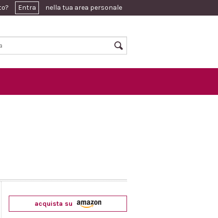
ato?
Entra
nella tua area personale
acquista su