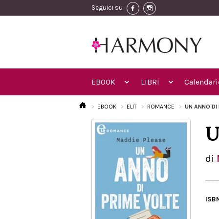
Seguici su
EBOOK
LIBRI
Calendari
EBOOK
ELIT
ROMANCE
UN ANNO DI 
U
di
ISB