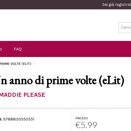
Sei già registr
o
FAQ
PRIME VOLTE (ELIT)
n anno di prime volte (eLit)
MADDIE PLEASE
PREZZO
N:
9788830550551
€5.99