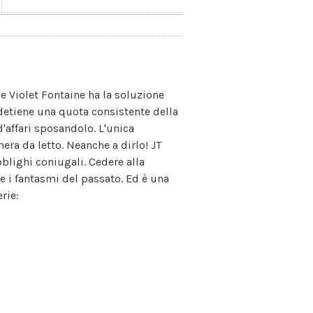
 e Violet Fontaine ha la soluzione
 detiene una quota consistente della
'affari sposandolo. L'unica
era da letto. Neanche a dirlo! JT
bblighi coniugali. Cedere alla
re i fantasmi del passato. Ed è una
erie: