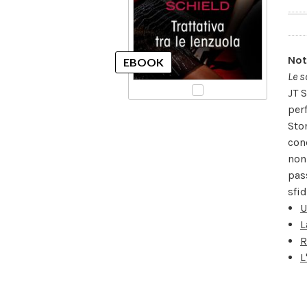
Not
Le s
JT 
per
Sto
con
non
pas
sfid
U
L
R
L