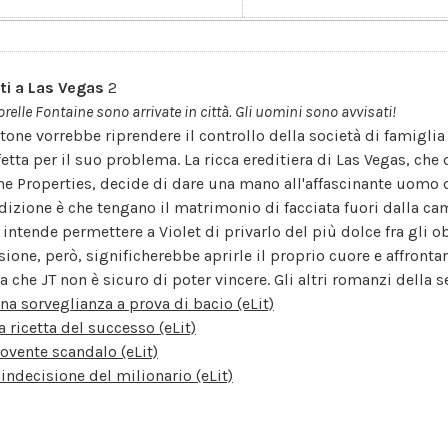
ti a Las Vegas
2
orelle Fontaine sono arrivate in città. Gli uomini sono avvisati!
Stone vorrebbe riprendere il controllo della società di famiglia
fetta per il suo problema. La ricca ereditiera di Las Vegas, che
ne Properties, decide di dare una mano all'affascinante uomo d
dizione è che tengano il matrimonio di facciata fuori dalla cam
 intende permettere a Violet di privarlo del più dolce fra gli o
sione, però, significherebbe aprirle il proprio cuore e affronta
a che JT non è sicuro di poter vincere. Gli altri romanzi della s
na sorveglianza a prova di bacio (eLit)
a ricetta del successo (eLit)
ovente scandalo (eLit)
'indecisione del milionario (eLit)