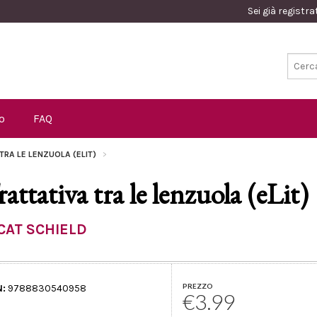
Sei già registr
o
FAQ
TRA LE LENZUOLA (ELIT)
rattativa tra le lenzuola (eLit)
CAT SCHIELD
PREZZO
N:
9788830540958
€3.99