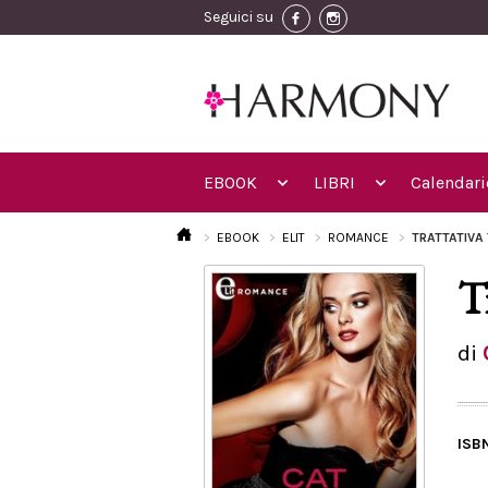
Seguici su
EBOOK
LIBRI
Calendari
EBOOK
ELIT
ROMANCE
TRATTATIVA 
T
di
ISB