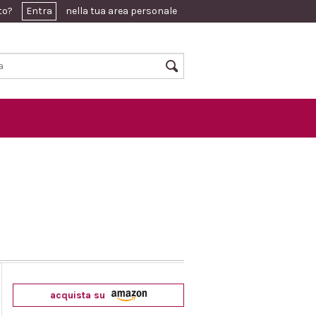
ato?
Entra
nella tua area personale
acquista su