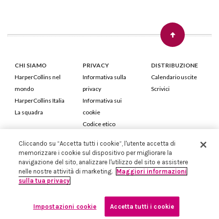
CHI SIAMO
PRIVACY
DISTRIBUZIONE
HarperCollins nel
Informativa sulla
Calendario uscite
mondo
privacy
Scrivici
HarperCollins Italia
Informativa sui
La squadra
cookie
Codice etico
Cliccando su “Accetta tutti i cookie”, l'utente accetta di
HarperCollins Italia S.p.A. Viale Monte Nero, 84 - 20135 Milano
memorizzare i cookie sul dispositivo per migliorare la
Cod. Fiscale e P.IVA 05946780151 - Capitale Sociale 258.250 €
navigazione del sito, analizzare l'utilizzo del sito e assistere
Iscritta in Milano al Registro delle imprese nr.198004 e REA nr.1051898
nelle nostre attività di marketing.
Maggiori informazioni
sulla tua privacy
Impostazioni cookie
Accetta tutti i cookie