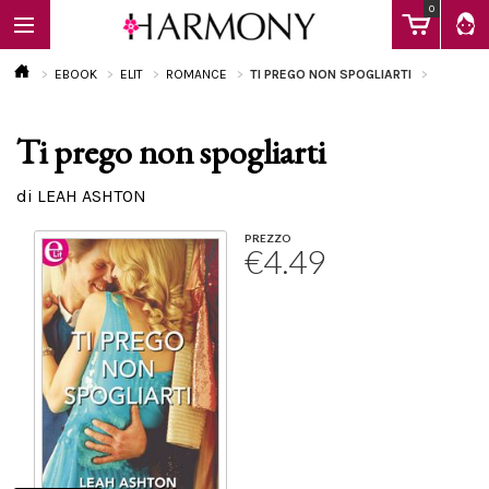
0
EBOOK
ELIT
ROMANCE
TI PREGO NON SPOGLIARTI
Ti prego non spogliarti
EBOOK
di LEAH ASHTON
LIBRI
PREZZO
€4.49
Calendario
FAQ