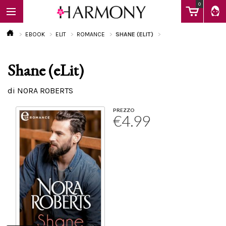
0
EBOOK
ELIT
ROMANCE
SHANE (ELIT)
Shane (eLit)
EBOOK
di NORA ROBERTS
LIBRI
PREZZO
€4.99
Calendario
FAQ