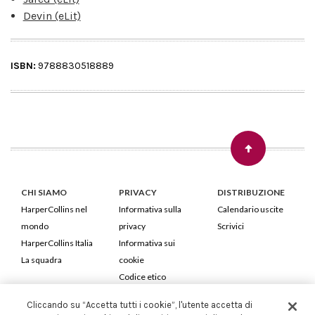
Devin (eLit)
ISBN:
9788830518889
CHI SIAMO
PRIVACY
DISTRIBUZIONE
HarperCollins nel
Informativa sulla
Calendario uscite
mondo
privacy
Scrivici
HarperCollins Italia
Informativa sui
La squadra
cookie
Codice etico
Cliccando su “Accetta tutti i cookie”, l'utente accetta di
HarperCollins Italia S.p.A. Viale Monte Nero, 84 - 20135 Milano