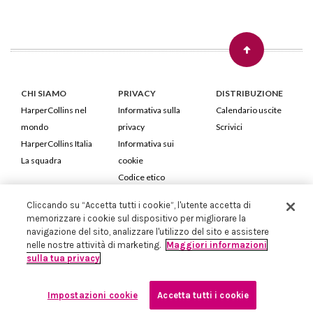
CHI SIAMO
PRIVACY
DISTRIBUZIONE
HarperCollins nel
Informativa sulla
Calendario uscite
mondo
privacy
Scrivici
HarperCollins Italia
Informativa sui
La squadra
cookie
Codice etico
Cliccando su “Accetta tutti i cookie”, l'utente accetta di
HarperCollins Italia S.p.A. Viale Monte Nero, 84 - 20135 Milano
memorizzare i cookie sul dispositivo per migliorare la
Cod. Fiscale e P.IVA 05946780151 - Capitale Sociale 258.250 €
navigazione del sito, analizzare l'utilizzo del sito e assistere
Iscritta in Milano al Registro delle imprese nr.198004 e REA nr.1051898
nelle nostre attività di marketing.
Maggiori informazioni
sulla tua privacy
Impostazioni cookie
Accetta tutti i cookie