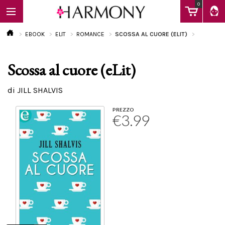
0
EBOOK
ELIT
ROMANCE
SCOSSA AL CUORE (ELIT)
Scossa al cuore (eLit)
EBOOK
di JILL SHALVIS
LIBRI
PREZZO
€3.99
Calendario
FAQ