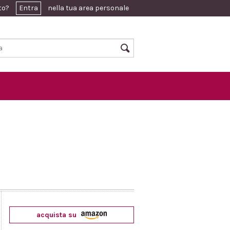
ato?
Entra
nella tua area personale
acquista su