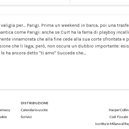
 valigia per... Parigi. Prima un weekend in barca, poi una trasfe
antica come Parigi: anche se Curt ha la fama di playboy incalli
mente innamorata che alla fine cede alla sua corte sfrontata e p
sione che li lega, però, non oscura un dubbio importante: esis
 le ha ancora detto "ti amo" Succede che...
DISTRIBUZIONE
privacy
Calendario uscite
HarperCollins
ookie
Scrivici
Cod. Fiscale
Iscritta in Milano al