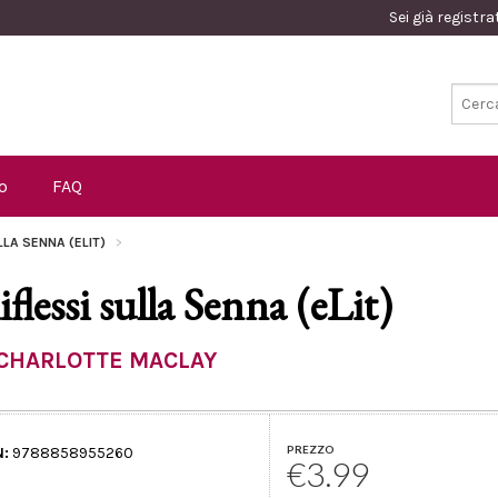
Sei già registr
o
FAQ
LLA SENNA (ELIT)
iflessi sulla Senna (eLit)
CHARLOTTE MACLAY
PREZZO
N:
9788858955260
€3.99