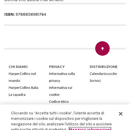
ISBN:
9788858981764
CHI SIAMO
PRIVACY
DISTRIBUZIONE
HarperCollins nel
Informativa sulla
Calendario uscite
mondo
privacy
Scrivici
HarperCollins Italia
Informativa sui
La squadra
cookie
Codice etico
Cliccando su “Accetta tutti i cookie”, l'utente accetta di
HarperCollins Italia S.p.A. Viale Monte Nero, 84 - 20135 Milano
memorizzare i cookie sul dispositivo per migliorare la
Cod. Fiscale e P.IVA 05946780151 - Capitale Sociale 258.250 €
navigazione del sito, analizzare l'utilizzo del sito e assistere
Iscritta in Milano al Registro delle imprese nr.198004 e REA nr.1051898
nelle nostre attività di marketing.
Maggiori informazioni