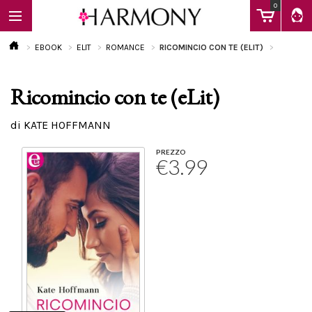
0
EBOOK
ELIT
ROMANCE
RICOMINCIO CON TE (ELIT)
Ricomincio con te (eLit)
EBOOK
di KATE HOFFMANN
LIBRI
PREZZO
€3.99
Calendario
FAQ