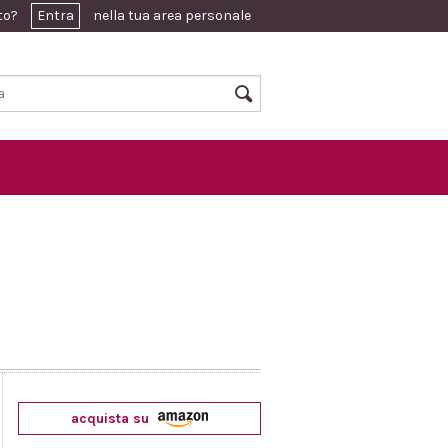
ato?
Entra
nella tua area personale
acquista su