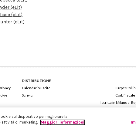
yder (eLit)
hase (eLit)
unter (eLit)
DISTRIBUZIONE
privacy
Calendario uscite
HarperCollins
ookie
Scrivici
Cod. Fiscale
Iscritta in Milano al
cookie sul dispositivo per migliorare la
e attività di marketing.
Maggiori informazioni
Im