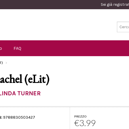
Sei già registr
o
FAQ
IT)
achel (eLit)
LINDA TURNER
PREZZO
N:
9788830503427
€3.99