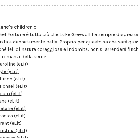
tune's children
5
hel Fortune è tutto ciò che Luke Greywolf ha sempre disprezzat
ista e dannatamente bella. Proprio per questo sa che sarà quas
hé lei, di natura coraggiosa e indomita, non si arrenderà finché 
i romanzi della serie:
aroline (eLit)
yle (eLit)
llison (eLit)
ichael (eLit)
dam (eLit)
ane (eLit)
atalie (eLit)
essica (eLit)
rant (eLit)
ristina (eLit)
ebecca (eLit)