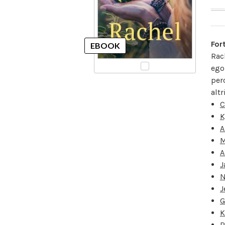
For
Rac
ego
perc
altr
C
K
A
M
A
J
N
J
G
K
R