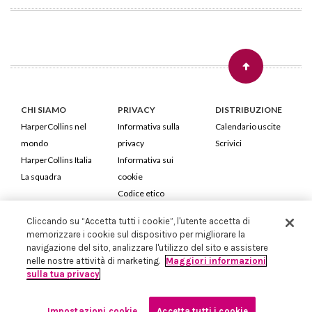
CHI SIAMO
PRIVACY
DISTRIBUZIONE
HarperCollins nel
Informativa sulla
Calendario uscite
mondo
privacy
Scrivici
HarperCollins Italia
Informativa sui
La squadra
cookie
Codice etico
Cliccando su “Accetta tutti i cookie”, l'utente accetta di
HarperCollins Italia S.p.A. Viale Monte Nero, 84 - 20135 Milano
memorizzare i cookie sul dispositivo per migliorare la
Cod. Fiscale e P.IVA 05946780151 - Capitale Sociale 258.250 €
navigazione del sito, analizzare l'utilizzo del sito e assistere
Iscritta in Milano al Registro delle imprese nr.198004 e REA nr.1051898
nelle nostre attività di marketing.
Maggiori informazioni
sulla tua privacy
Impostazioni cookie
Accetta tutti i cookie