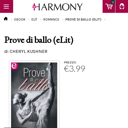
0
EBOOK
ELIT
ROMANCE
PROVE DI BALLO (ELIT)
Prove di ballo (eLit)
EBOOK
di CHERYL KUSHNER
LIBRI
PREZZO
€3.99
Calendario
FAQ