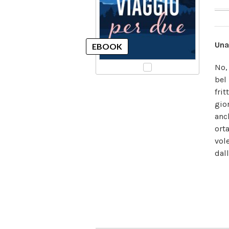
Una
No,
bel
frit
gio
anc
ort
vol
dall