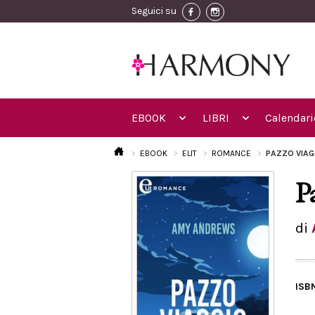
Seguici su
EBOOK
LIBRI
Calendari
EBOOK
ELIT
ROMANCE
PAZZO VIAGG
P
di
ISB