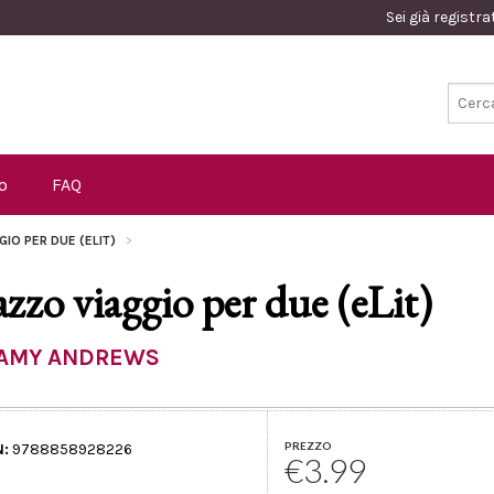
Sei già registr
o
FAQ
IO PER DUE (ELIT)
azzo viaggio per due (eLit)
AMY ANDREWS
PREZZO
N:
9788858928226
€3.99