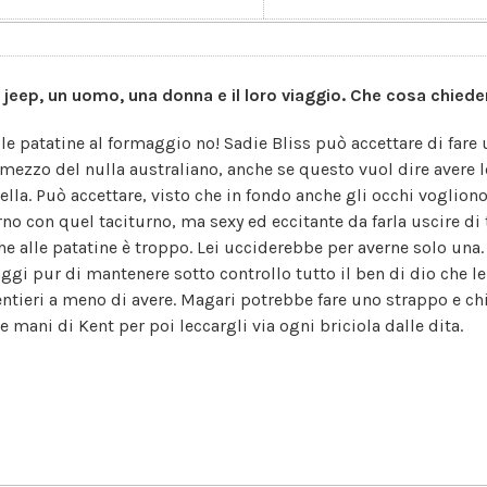
 jeep, un uomo, una donna e il loro viaggio. Che cosa chiede
 le patatine al formaggio no! Sadie Bliss può accettare di fare
 mezzo del nulla australiano, anche se questo vuol dire avere
tella. Può accettare, visto che in fondo anche gli occhi vogliono
rno con quel taciturno, ma sexy ed eccitante da farla uscire di 
he alle patatine è troppo. Lei ucciderebbe per averne solo una. 
aggi pur di mantenere sotto controllo tutto il ben di dio che le
entieri a meno di avere. Magari potrebbe fare uno strappo e c
e mani di Kent per poi leccargli via ogni briciola dalle dita.