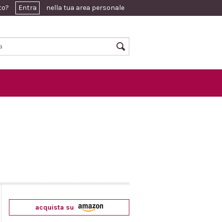
ato?
Entra
nella tua area personale
acquista su