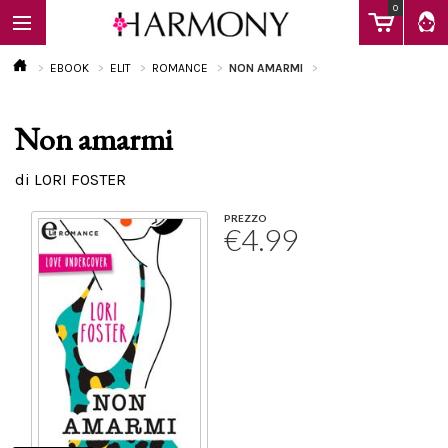
0
EBOOK
ELIT
ROMANCE
NON AMARMI
Non amarmi
EBOOK
di LORI FOSTER
LIBRI
PREZZO
€4.99
Calendario
FAQ