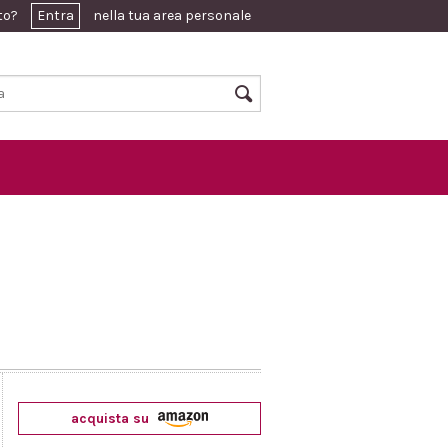
ato?
Entra
nella tua area personale
acquista su