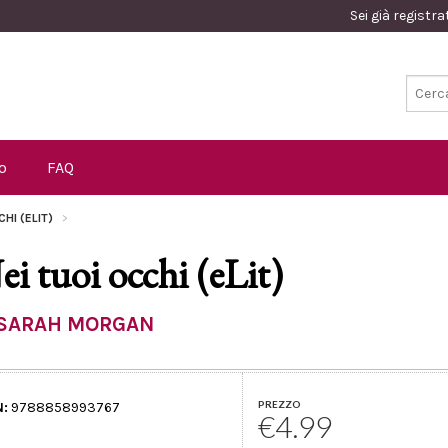
Sei già registr
o
FAQ
CHI (ELIT)
ei tuoi occhi (eLit)
SARAH MORGAN
PREZZO
N:
9788858993767
€4.99