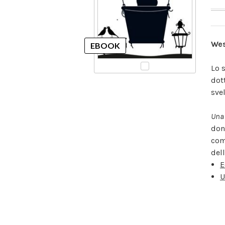
Wes
Lo 
dot
sve
Una 
don
com
dell
E
U