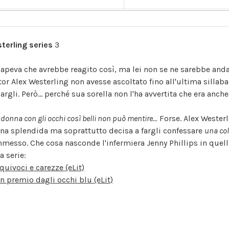
terling series
3
sapeva che avrebbe reagito così, ma lei non se ne sarebbe anda
tor Alex Westerling non avesse ascoltato fino all'ultima sillaba 
largli. Però... perché sua sorella non l'ha avvertita che era anc
donna con gli occhi così belli non può mentire...
Forse. Alex Westerl
na splendida ma soprattutto decisa a fargli confessare
una co
messo. Che cosa nasconde l'infermiera Jenny Phillips in quello
a serie:
quivoci e carezze (eLit)
n premio dagli occhi blu (eLit)