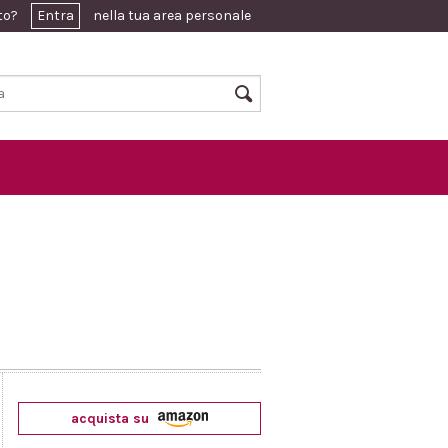
ato?
Entra
nella tua area personale
acquista su