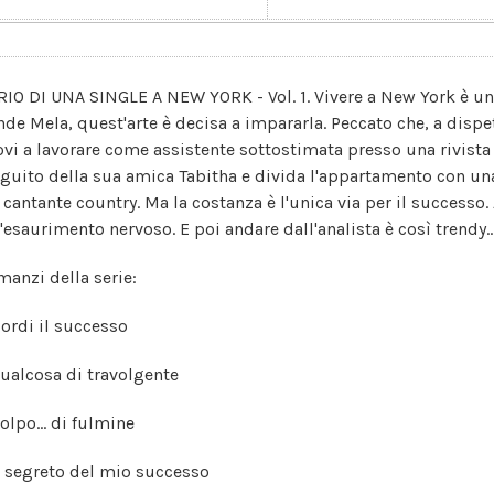
RIO DI UNA SINGLE A NEW YORK - Vol. 1. Vivere a New York è un'ar
nde Mela, quest'arte è decisa a impararla. Peccato che, a dispe
rovi a lavorare come assistente sottostimata presso una rivista 
eguito della sua amica Tabitha e divida l'appartamento con un
 cantante country. Ma la costanza è l'unica via per il successo.
l'esaurimento nervoso. E poi andare dall'analista è così trendy..
manzi della serie:
Mordi il successo
Qualcosa di travolgente
olpo... di fulmine
Il segreto del mio successo