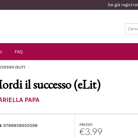
Sei già registr
o
FAQ
UCCESSO (ELIT)
ordi il successo (eLit)
ARIELLA PAPA
PREZZO
N:
9788858950098
€3.99