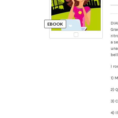
DIA
Gra
rit
a s
una
bel
I ro
1) 
2) 
3) C
4) 