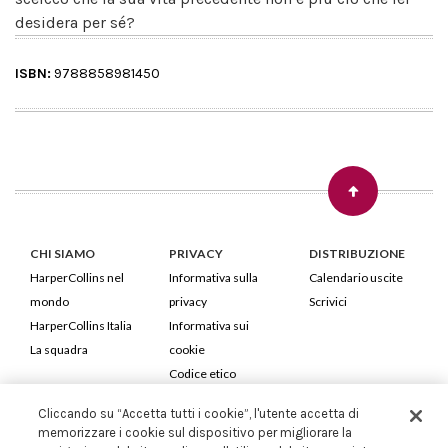
desidera per sé?
ISBN:
9788858981450
CHI SIAMO
PRIVACY
DISTRIBUZIONE
HarperCollins nel
Informativa sulla
Calendario uscite
mondo
privacy
Scrivici
HarperCollins Italia
Informativa sui
La squadra
cookie
Codice etico
Cliccando su “Accetta tutti i cookie”, l'utente accetta di
HarperCollins Italia S.p.A. Viale Monte Nero, 84 - 20135 Milano
memorizzare i cookie sul dispositivo per migliorare la
Cod. Fiscale e P.IVA 05946780151 - Capitale Sociale 258.250 €