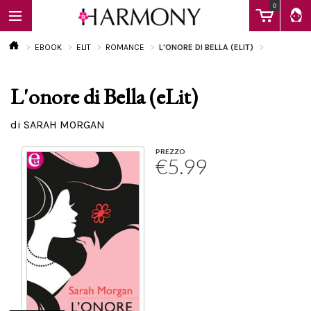
0
EBOOK
ELIT
ROMANCE
L'ONORE DI BELLA (ELIT)
L'onore di Bella (eLit)
EBOOK
di SARAH MORGAN
LIBRI
PREZZO
€5.99
Calendario
FAQ