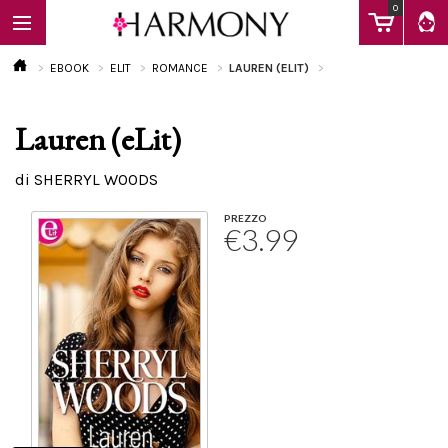
0
EBOOK
ELIT
ROMANCE
LAUREN (ELIT)
Lauren (eLit)
EBOOK
di SHERRYL WOODS
LIBRI
PREZZO
€3.99
Calendario
FAQ