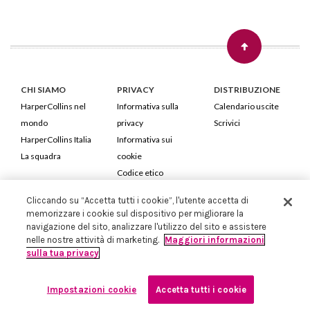
CHI SIAMO
PRIVACY
DISTRIBUZIONE
HarperCollins nel
Informativa sulla
Calendario uscite
mondo
privacy
Scrivici
HarperCollins Italia
Informativa sui
La squadra
cookie
Codice etico
Cliccando su “Accetta tutti i cookie”, l'utente accetta di
HarperCollins Italia S.p.A. Viale Monte Nero, 84 - 20135 Milano
memorizzare i cookie sul dispositivo per migliorare la
Cod. Fiscale e P.IVA 05946780151 - Capitale Sociale 258.250 €
navigazione del sito, analizzare l'utilizzo del sito e assistere
Iscritta in Milano al Registro delle imprese nr.198004 e REA nr.1051898
nelle nostre attività di marketing.
Maggiori informazioni
sulla tua privacy
Impostazioni cookie
Accetta tutti i cookie