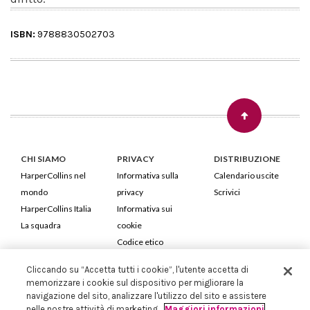
ISBN:
9788830502703
CHI SIAMO
PRIVACY
DISTRIBUZIONE
HarperCollins nel
Informativa sulla
Calendario uscite
mondo
privacy
Scrivici
HarperCollins Italia
Informativa sui
La squadra
cookie
Codice etico
Cliccando su “Accetta tutti i cookie”, l'utente accetta di
HarperCollins Italia S.p.A. Viale Monte Nero, 84 - 20135 Milano
memorizzare i cookie sul dispositivo per migliorare la
Cod. Fiscale e P.IVA 05946780151 - Capitale Sociale 258.250 €
navigazione del sito, analizzare l'utilizzo del sito e assistere
Iscritta in Milano al Registro delle imprese nr.198004 e REA nr.1051898
nelle nostre attività di marketing.
Maggiori informazioni