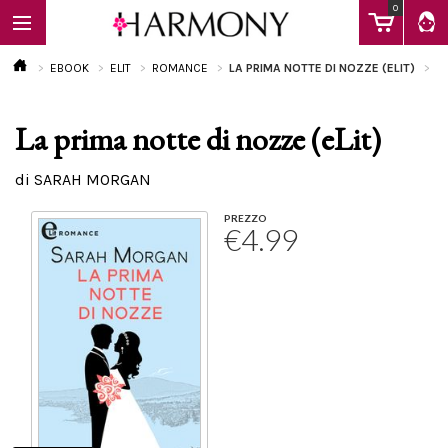
0
EBOOK
ELIT
ROMANCE
LA PRIMA NOTTE DI NOZZE (ELIT)
La prima notte di nozze (eLit)
EBOOK
di SARAH MORGAN
LIBRI
PREZZO
€4.99
Calendario
FAQ