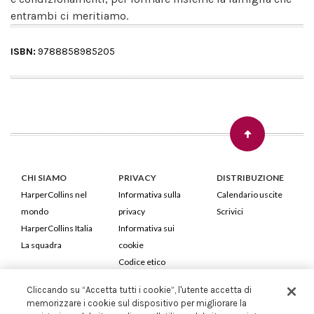
entrambi ci meritiamo.
ISBN:
9788858985205
CHI SIAMO
PRIVACY
DISTRIBUZIONE
HarperCollins nel
Informativa sulla
Calendario uscite
mondo
privacy
Scrivici
HarperCollins Italia
Informativa sui
La squadra
cookie
Codice etico
Cliccando su “Accetta tutti i cookie”, l'utente accetta di
HarperCollins Italia S.p.A. Viale Monte Nero, 84 - 20135 Milano
memorizzare i cookie sul dispositivo per migliorare la
Cod. Fiscale e P.IVA 05946780151 - Capitale Sociale 258.250 €