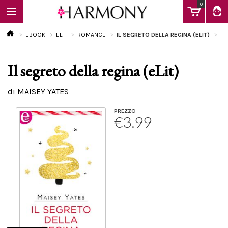
0
EBOOK
ELIT
ROMANCE
IL SEGRETO DELLA REGINA (ELIT)
Il segreto della regina (eLit)
EBOOK
di MAISEY YATES
LIBRI
PREZZO
€3.99
Calendario
FAQ