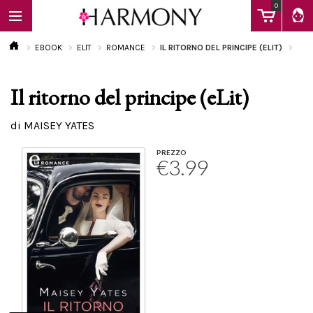
0
EBOOK
ELIT
ROMANCE
IL RITORNO DEL PRINCIPE (ELIT)
Il ritorno del principe (eLit)
EBOOK
di MAISEY YATES
LIBRI
PREZZO
€3.99
Calendario
FAQ