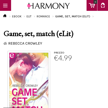
0
EBOOK
ELIT
ROMANCE
GAME, SET, MATCH (ELIT)
Game, set, match (eLit)
EBOOK
di REBECCA CROWLEY
LIBRI
PREZZO
€4.99
Calendario
FAQ