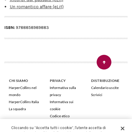
Un romantico affare (eLit)
ISBN:
9788858989883
CHI SIAMO
PRIVACY
DISTRIBUZIONE
HarperCollins nel
Informativa sulla
Calendario uscite
mondo
privacy
Scrivici
HarperCollins Italia
Informativa sui
La squadra
cookie
Codice etico
Cliccando su “Accetta tutti i cookie”, l'utente accetta di
HarperCollins Italia S.p.A. Viale Monte Nero, 84 - 20135 Milano