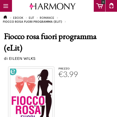
0
EBOOK
ELIT
ROMANCE
FIOCCO ROSA FUORI PROGRAMMA (ELIT)
Fiocco rosa fuori programma
EBOOK
(eLit)
LIBRI
di EILEEN WILKS
PREZZO
€3.99
Calendario
FAQ