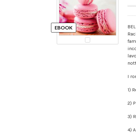
BELL
Rach
fami
inc
lav
nott
I ro
1) 
2) P
3) 
4) 