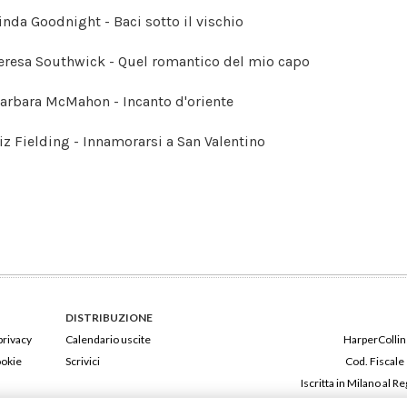
Linda Goodnight - Baci sotto il vischio
Teresa Southwick - Quel romantico del mio capo
Barbara McMahon - Incanto d'oriente
Liz Fielding - Innamorarsi a San Valentino
DISTRIBUZIONE
privacy
Calendario uscite
HarperCollins
ookie
Scrivici
Cod. Fiscale
Iscritta in Milano al