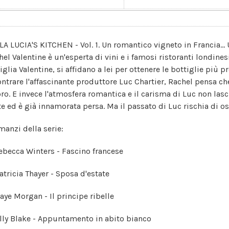
A LUCIA'S KITCHEN - Vol. 1. Un romantico vigneto in Francia... U
el Valentine è un'esperta di vini e i famosi ristoranti londines
glia Valentine, si affidano a lei per ottenere le bottiglie più p
ontrare l'affascinante produttore Luc Chartier, Rachel pensa che
oro. E invece l'atmosfera romantica e il carisma di Luc non la
e ed è già innamorata persa. Ma il passato di Luc rischia di osta
manzi della serie:
Rebecca Winters - Fascino francese
atricia Thayer - Sposa d'estate
Raye Morgan - Il principe ribelle
Ally Blake - Appuntamento in abito bianco