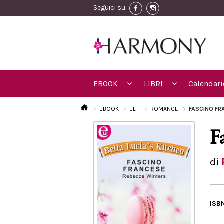
Seguici su
EBOOK
LIBRI
Calendari
EBOOK
ELIT
ROMANCE
FASCINO F
F
di
ISB