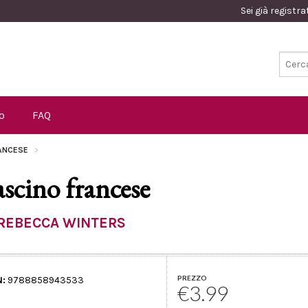
Sei già registr
o
FAQ
RANCESE
ascino francese
REBECCA WINTERS
PREZZO
N:
9788858943533
€3.99