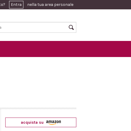
ato?
Entra
nella tua area personale
acquista su