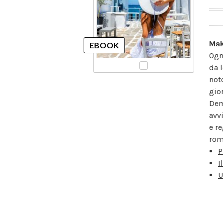
Mak
Ogn
da 
not
gior
Dem
avv
e re
rom
P
I
U