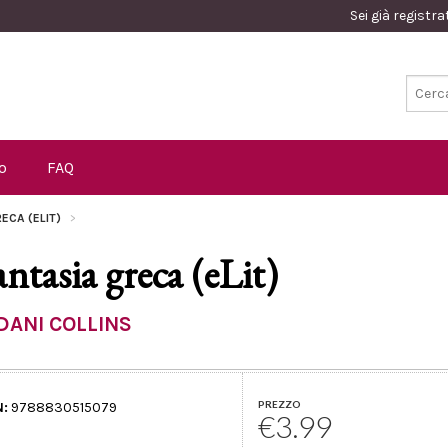
Sei già registr
o
FAQ
RECA (ELIT)
antasia greca (eLit)
DANI COLLINS
PREZZO
N:
9788830515079
€3.99