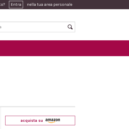
ato?
Entra
nella tua area personale
acquista su