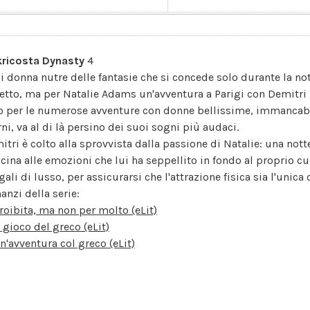
ricosta Dynasty
4
i donna nutre delle fantasie che si concede solo durante la no
letto, ma per Natalie Adams un'avventura a Parigi con Demitri
o per le numerose avventure con donne bellissime, immancabi
ni, va al di là persino dei suoi sogni più audaci.
itri è colto alla sprovvista dalla passione di Natalie: una notte
icina alle emozioni che lui ha seppellito in fondo al proprio cu
gali di lusso, per assicurarsi che l'attrazione fisica sia l'unica c
anzi della serie:
roibita, ma non per molto (eLit)
l gioco del greco (eLit)
n'avventura col greco (eLit)