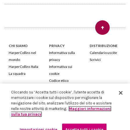
CHI SIAMO
PRIVACY
DISTRIBUZIONE
HarperCollins nel
Informativa sulla
Calendario uscite
mondo
privacy
Scrivici
HarperCollins Italia
Informativa sui
La squadra
cookie
Codice etico
Cliccando su “Accetta tutti i cookie”, l'utente accetta di
HarperCollins Italia S.p.A. Viale Monte Nero, 84 - 20135 Milano
memorizzare i cookie sul dispositivo per migliorare la
Cod. Fiscale e P.IVA 05946780151 - Capitale Sociale 258.250 €
navigazione del sito, analizzare l'utilizzo del sito e assistere
Iscritta in Milano al Registro delle imprese nr.198004 e REA nr.1051898
nelle nostre attività di marketing.
Maggiori informazioni
sulla tua privacy
Impostazioni cookie
Accetta tutti i cookie