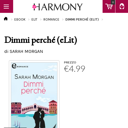
0
EBOOK
ELIT
ROMANCE
DIMMI PERCHÉ (ELIT)
Dimmi perché (eLit)
EBOOK
di SARAH MORGAN
LIBRI
PREZZO
€4.99
Calendario
FAQ