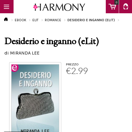
0
EBOOK
ELIT
ROMANCE
DESIDERIO E INGANNO (ELIT)
Desiderio e inganno (eLit)
EBOOK
di MIRANDA LEE
LIBRI
PREZZO
€2.99
Calendario
FAQ