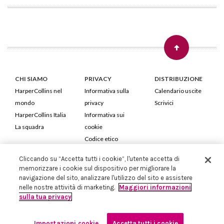
CHI SIAMO
PRIVACY
DISTRIBUZIONE
HarperCollins nel
Informativa sulla
Calendario uscite
mondo
privacy
Scrivici
HarperCollins Italia
Informativa sui
La squadra
cookie
Codice etico
Cliccando su “Accetta tutti i cookie”, l'utente accetta di
HarperCollins Italia S.p.A. Viale Monte Nero, 84 - 20135 Milano
memorizzare i cookie sul dispositivo per migliorare la
Cod. Fiscale e P.IVA 05946780151 - Capitale Sociale 258.250 €
navigazione del sito, analizzare l'utilizzo del sito e assistere
Iscritta in Milano al Registro delle imprese nr.198004 e REA nr.1051898
nelle nostre attività di marketing.
Maggiori informazioni
sulla tua privacy
Impostazioni cookie
Accetta tutti i cookie