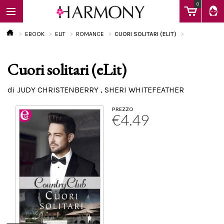
0
EBOOK
ELIT
ROMANCE
CUORI SOLITARI (ELIT)
Cuori solitari (eLit)
EBOOK
di JUDY CHRISTENBERRY , SHERI WHITEFEATHER
LIBRI
PREZZO
€4.49
Calendario
FAQ