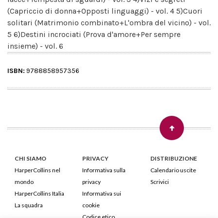
(Capriccio di donna+Opposti linguaggi) - vol. 4 5)Cuori
solitari (Matrimonio combinato+L'ombra del vicino) - vol.
5 6)Destini incrociati (Prova d'amore+Per sempre
insieme) - vol. 6
ISBN:
9788858957356
CHI SIAMO
PRIVACY
DISTRIBUZIONE
HarperCollins nel
Informativa sulla
Calendario uscite
mondo
privacy
Scrivici
HarperCollins Italia
Informativa sui
La squadra
cookie
Codice etico