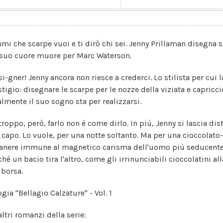
mi che scarpe vuoi e ti dirò chi sei. Jenny Prillaman disegna s
l suo cuore muore per Marc Waterson.
si-gner! Jenny ancora non riesce a crederci. Lo stilista per cui 
stigio: disegnare le scarpe per le nozze della viziata e capricc
almente il suo sogno sta per realizzarsi.
roppo, però, farlo non è come dirlo. In più, Jenny si lascia dist
 capo. Lo vuole, per una notte soltanto. Ma per una cioccolato
anere immune al magnetico carisma dell'uomo più seducente 
ché un bacio tira l'altro, come gli irrinunciabili cioccolatini
 borsa.
ogia "Bellagio Calzature" - Vol. 1
altri romanzi della serie: