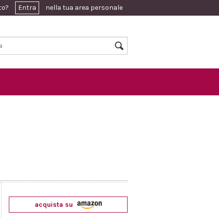
ato?
Entra
nella tua area personale
acquista su