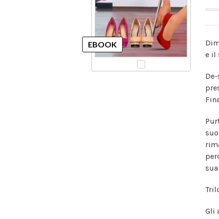
Dim
e i
De-
pre
Fin
Purt
suo
rim
per
sua
Tril
Gli 