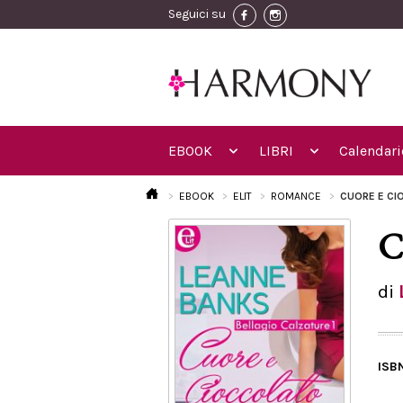
Seguici su
EBOOK
LIBRI
Calendari
EBOOK
ELIT
ROMANCE
CUORE E CI
C
di
ISB