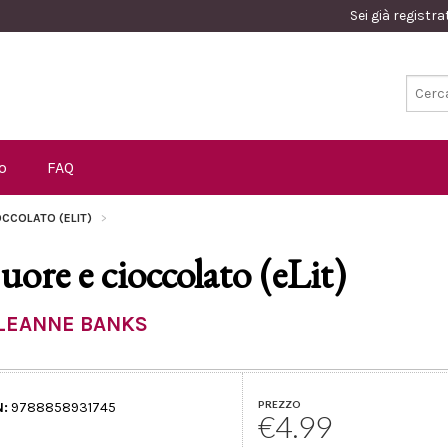
Sei già registr
o
FAQ
OCCOLATO (ELIT)
uore e cioccolato (eLit)
LEANNE BANKS
PREZZO
N:
9788858931745
€4.99