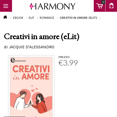
0
EBOOK
ELIT
ROMANCE
CREATIVI IN AMORE (ELIT)
Creativi in amore (eLit)
EBOOK
di JACQUIE D'ALESSANDRO
LIBRI
PREZZO
€3.99
Calendario
FAQ