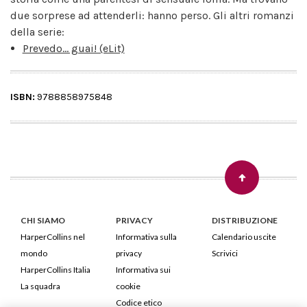
due sorprese ad attenderli: hanno perso. Gli altri romanzi
della serie:
Prevedo... guai! (eLit)
ISBN:
9788858975848
CHI SIAMO
PRIVACY
DISTRIBUZIONE
HarperCollins nel
Informativa sulla
Calendario uscite
mondo
privacy
Scrivici
HarperCollins Italia
Informativa sui
La squadra
cookie
Codice etico