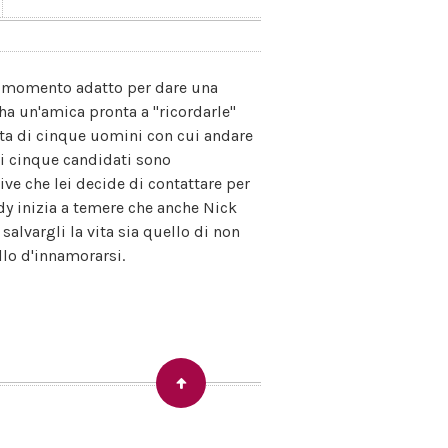
il momento adatto per dare una
e ha un'amica pronta a "ricordarle"
lista di cinque uomini con cui andare
ei cinque candidati sono
ve che lei decide di contattare per
ody inizia a temere che anche Nick
alvargli la vita sia quello di non
llo d'innamorarsi.