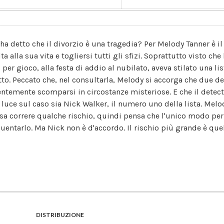
 ha detto che il divorzio è una tragedia? Per Melody Tanner è 
ta alla sua vita e togliersi tutti gli sfizi. Soprattutto visto ch
, per gioco, alla festa di addio al nubilato, aveva stilato una 
etto. Peccato che, nel consultarla, Melody si accorga che due d
entemente scomparsi in circostanze misteriose. E che il detecti
e luce sul caso sia Nick Walker, il numero uno della lista. Mel
sa correre qualche rischio, quindi pensa che l'unico modo per s
quentarlo. Ma Nick non è d'accordo. Il rischio più grande è que
DISTRIBUZIONE