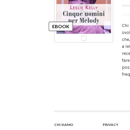
Chi
svol
che
a l
rec
far
pos
fre
CHI SIAMO
PRIVACY