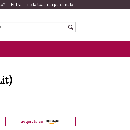
ato?
Entra
nella tua area personale
it)
acquista su