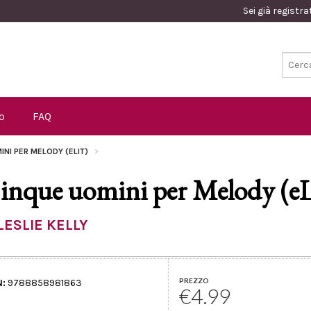
Sei già registr
o
FAQ
INI PER MELODY (ELIT)
inque uomini per Melody (eL
LESLIE KELLY
PREZZO
N:
9788858981863
€4.99