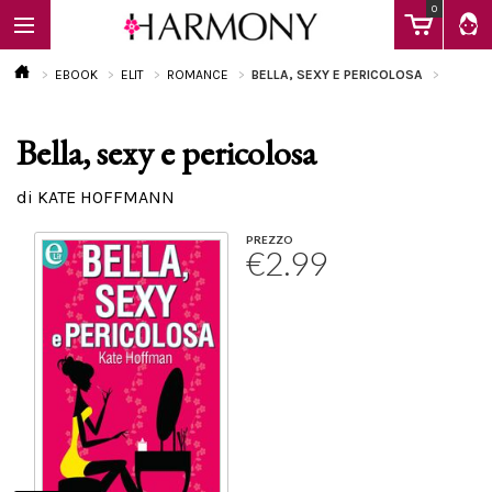
0
EBOOK
ELIT
ROMANCE
BELLA, SEXY E PERICOLOSA
Bella, sexy e pericolosa
EBOOK
di KATE HOFFMANN
LIBRI
PREZZO
€2.99
Calendario
FAQ