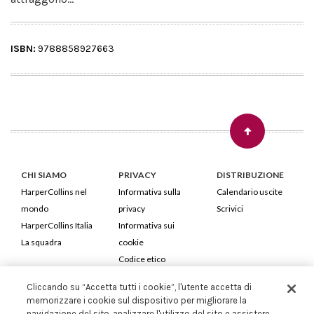
ISBN:
9788858927663
CHI SIAMO
PRIVACY
DISTRIBUZIONE
HarperCollins nel
Informativa sulla
Calendario uscite
mondo
privacy
Scrivici
HarperCollins Italia
Informativa sui
La squadra
cookie
Codice etico
Cliccando su “Accetta tutti i cookie”, l'utente accetta di
HarperCollins Italia S.p.A. Viale Monte Nero, 84 - 20135 Milano
memorizzare i cookie sul dispositivo per migliorare la
Cod. Fiscale e P.IVA 05946780151 - Capitale Sociale 258.250 €
navigazione del sito, analizzare l'utilizzo del sito e assistere