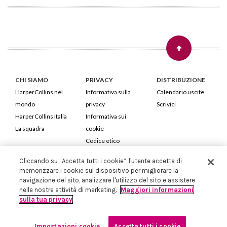
CHI SIAMO
PRIVACY
DISTRIBUZIONE
HarperCollins nel
Informativa sulla
Calendario uscite
mondo
privacy
Scrivici
HarperCollins Italia
Informativa sui
La squadra
cookie
Codice etico
Cliccando su “Accetta tutti i cookie”, l'utente accetta di
HarperCollins Italia S.p.A. Viale Monte Nero, 84 - 20135 Milano
memorizzare i cookie sul dispositivo per migliorare la
Cod. Fiscale e P.IVA 05946780151 - Capitale Sociale 258.250 €
navigazione del sito, analizzare l'utilizzo del sito e assistere
Iscritta in Milano al Registro delle imprese nr.198004 e REA nr.1051898
nelle nostre attività di marketing.
Maggiori informazioni
sulla tua privacy
Impostazioni cookie
Accetta tutti i cookie