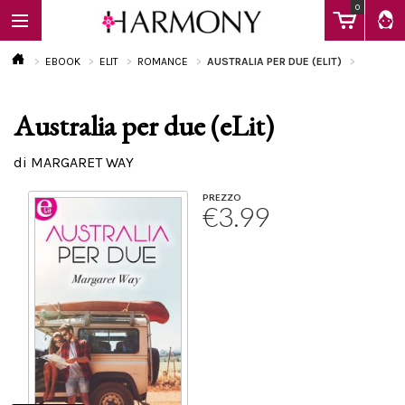
0
EBOOK
ELIT
ROMANCE
AUSTRALIA PER DUE (ELIT)
Australia per due (eLit)
EBOOK
di MARGARET WAY
LIBRI
PREZZO
€3.99
Calendario
FAQ