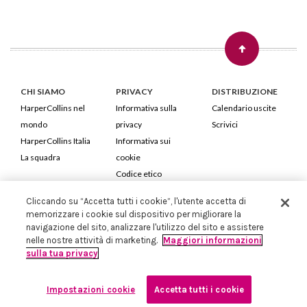
CHI SIAMO
PRIVACY
DISTRIBUZIONE
HarperCollins nel
Informativa sulla
Calendario uscite
mondo
privacy
Scrivici
HarperCollins Italia
Informativa sui
La squadra
cookie
Codice etico
Cliccando su “Accetta tutti i cookie”, l'utente accetta di
HarperCollins Italia S.p.A. Viale Monte Nero, 84 - 20135 Milano
memorizzare i cookie sul dispositivo per migliorare la
Cod. Fiscale e P.IVA 05946780151 - Capitale Sociale 258.250 €
navigazione del sito, analizzare l'utilizzo del sito e assistere
Iscritta in Milano al Registro delle imprese nr.198004 e REA nr.1051898
nelle nostre attività di marketing.
Maggiori informazioni
sulla tua privacy
Impostazioni cookie
Accetta tutti i cookie