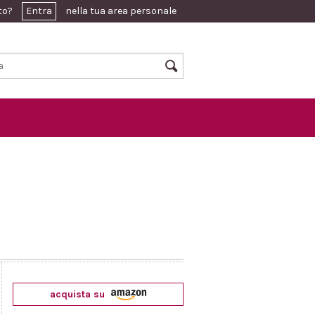
ato?
Entra
nella tua area personale
acquista su