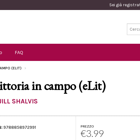
Sei già registr
o
FAQ
CAMPO (ELIT)
ittoria in campo (eLit)
JILL SHALVIS
PREZZO
N:
9788858972991
€3.99