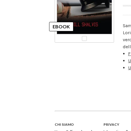
Sam
Lor
ver
dell
F
U
U
CHI SIAMO
PRIVACY